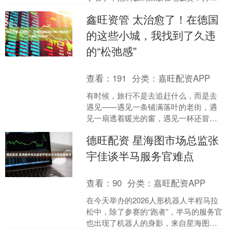
保温，留到下一顿，甚至第二天再吃。
鑫旺资管 太治愈了！在德国
这个习惯无意中给身....
的这些小城，我找到了久违
的“松弛感”
查看：
191
分类：
嘉旺配资APP
有时候，旅行不是去追赶什么，而是去
遇见——遇见一条铺满落叶的老街，遇
见一扇透着暖光的窗，遇见一杯还冒着
热气的咖啡，在陌生的城市里，却感受
德旺配资 星海图市场总监张
到久违的安宁。 德国，便....
宇佳谈半马服务官难点
查看：
90
分类：
嘉旺配资APP
在今天举办的2026人形机器人半程马拉
松中，除了参赛的“跑者”，半马的服务官
也出现了机器人的身影，来自星海图的