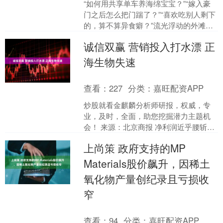
“如何用共享单车养海绵宝宝？”“嫁入豪
门之后怎么把门踹了？”“喜欢吃别人剩下
的，算不算异食癖？”流光浮动的外滩餐
吧里正进行一场“乱讲PPT大赛”，主讲者
诚信双赢 营销投入打水漂 正
一本正经....
海生物失速
查看：
227
分类：
嘉旺配资APP
炒股就看金麒麟分析师研报，权威，专
业，及时，全面，助您挖掘潜力主题机
会！ 来源：北京商报 净利润近乎腰斩，
主营产品增长乏力的正海生物正陷入发
上尚策 政府支持的MP
展瓶颈。8月4日晚，....
Materials股价飙升，因稀土
氧化物产量创纪录且亏损收
窄
查看：
94
分类：
嘉旺配资APP