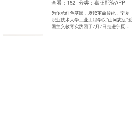
查看：
182
分类：
嘉旺配资APP
为传承红色基因，赓续革命传统，宁夏
职业技术大学工业工程学院“山河志远”爱
国主义教育实践团于7月7日走进宁夏六
盘山红军长征景区，开展“重走长征路，
好易配资 德法两国呼吁对俄
感悟革命情”主题....
罗斯支持者实施二级制裁
查看：
160
分类：
嘉旺配资APP
德国总理默茨和法国总统马克龙呼吁实
施旨在削弱俄罗斯战争机器的二级制
裁。在美国总统特朗普的和平努力失败
之际，此举加大了对莫斯科的压力。根
益上线 水帘飞泻、喷泉奏
据德法内阁会议后周五发布的....
乐！厦门清凉“水上秘境”，周
末走起→
查看：
135
分类：
嘉旺配资APP