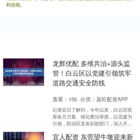
和技能。
龙辉优配 多维共治+源头监
管！白云区以党建引领筑牢
道路交通安全防线
查看：
156
分类：
嘉旺配资APP
记者近日了解到，今年以来，白云区统
筹各方力量、细化整治举措，以党建为
引领，联动区直各职能部门，深入开展
道路交通安全整治年专项工作，全力营
宜人配资 东莞望牛墩迎来新
造安全、畅通、有序、文明....