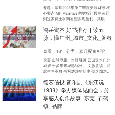
专题：聚焦2025年第二季度美股财报 核
心要点 MP Materials 的财报让投资者看
到这家稀土矿商有望实现盈利，其股价
因此上涨。上月，MP Materia....
鸿岳资本 好书推荐｜读五
脉，懂广州_城市_文化_著者
查看：
161
分类：
嘉旺配资APP
前言 山脉厚重、水脉蜿蜒 云山珠水广州
城 两千多年来城脉绵长、 文脉赓续、商
脉生生不息 书写辉煌的历史 创造灿烂的
文化 “带你读懂广州”书系 从山、水、
德宏信投 音乐剧《东江说
城、商、....
1938》举办媒体见面会，分
享感人创作故事_东莞_石碣
镇_品牌