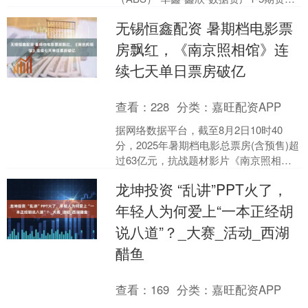
支持专项计划”首期在深圳证券交易所正
无锡恒鑫配资 暑期档电影票
式发行设....
房飘红，《南京照相馆》连
续七天单日票房破亿
查看：
228
分类：
嘉旺配资APP
据网络数据平台，截至8月2日10时40
分，2025年暑期档电影总票房(含预售)超
过63亿元，抗战题材影片《南京照相
馆》连续七天单日票房破亿，以超11亿
龙坤投资 “乱讲”PPT火了，
元的成绩暂....
年轻人为何爱上“一本正经胡
说八道”？_大赛_活动_西湖
醋鱼
查看：
169
分类：
嘉旺配资APP