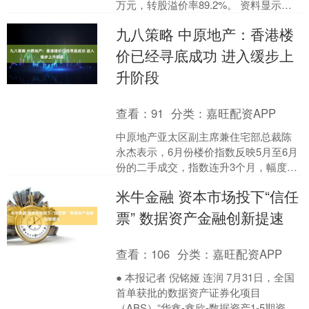
万元，转股溢价率89.2%。 资料显示，
华特转债信用级别为“AA-”，....
九八策略 中原地产：香港楼
价已经寻底成功 进入缓步上
升阶段
查看：
91
分类：
嘉旺配资APP
中原地产亚太区副主席兼住宅部总裁陈
永杰表示，6月份楼价指数反映5月至6月
份的二手成交，指数连升3个月，幅度虽
然较微，但亦充分显示香港楼价已经寻
米牛金融 资本市场投下“信任
底成功，进入缓步上....
票” 数据资产金融创新提速
查看：
106
分类：
嘉旺配资APP
● 本报记者 倪铭娅 连润 7月31日，全国
首单获批的数据资产证券化项目
（ABS）“华鑫-鑫欣-数据资产1-5期资产