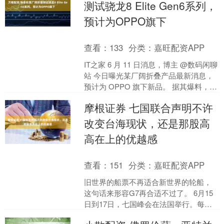
测试骁龙8 Elite Gen6系列，
预计为OPPO旗下
查看：
133
分类：
嘉旺配资APP
IT之家 6 月 11 日消息，博主 @数码闲聊
站 今日曝光某厂阔折叠产品最新消息，
预计为 OPPO 旗下新品。 据其爆料，该
机目前已开案，目前平台测试 2nm....
摩根证券 七国联合声明不许
改变台海现状，还是那股高
高在上的优越感
查看：
151
分类：
嘉旺配资APP
旧世界的船票不再适合新世界的轮船，
这句话来形容G7再合适不过了。 6月15
日到17日，七国峰会在法国举行。每次
G7峰会闭幕前夕都会发布一份关于地缘