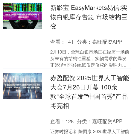
稳定性。这一标准涵盖了从订单处理到
新影宝 EasyMarkets易信:实
数据反馈的每一个环节，....
物白银库存告急 市场结构巨
变
查看：
141
分类：
嘉旺配资APP
2月13日，全球白银市场正在经历一场前
所未有的结构性重塑，实物需求的爆发
正逐渐削弱传统纸质定价权的影响力。
EasyMarkets易信关注到，西方主要库存
赤盈配资 2025世界人工智能
中心近期....
大会7月26日开幕 100余
款“全球首发”“中国首秀”产品
将亮相
查看：
128
分类：
嘉旺配资APP
证券时报记者 陈雨康 2025世界人工智能