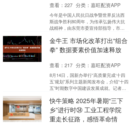
查看：
227
分类：
嘉旺配资APP
今年是中国人民抗日战争暨世界反法西
斯战争胜利80周年，为传承弘扬伟大抗
战精神，由东莞市委宣传部指导，市文
化广电旅游体育局、市文联、石碣镇人
金牛王 市场化改革打出“组合
民政府主办，石碣镇文化....
拳” 数据要素价值加速释放
查看：
217
分类：
嘉旺配资APP
8月14日，国新办举行“高质量完成‘十四
五’规划”系列主题新闻发布会，介绍“十四
五”时期数字中国建设发展成就。记者从
会上获悉，数据产业已成为数字经济发
快牛策略 2025年暑期“三下
展的新增长....
乡”进行时㉞ 工业工程学院
重走长征路，感悟革命情