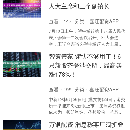
人大主席和三个副镇长
查看：
147
分类：
嘉旺配资APP
7月10日上午，望牛墩镇第十八届人民代
表大会第十二次会议召开。经大会选
举，王晖全票当选望牛墩镇人大主席，
白桦、朱元锋、周贤全票当选望牛墩镇
智策管家 锣快不够用了！6
人民政府副镇长。 东莞....
只新股齐登港交所，最高暴
涨178%！
查看：
195
分类：
嘉旺配资APP
中新经纬6月26日电 (董文博)26日，港交
所一举迎来6只新股上市，按照募资额度
依次为：领益智造、圣邦股份、芯碁微
装、MERDEKAGOLD-DRS、中科闻
万银配资 消息称某厂阔折叠
歌、....