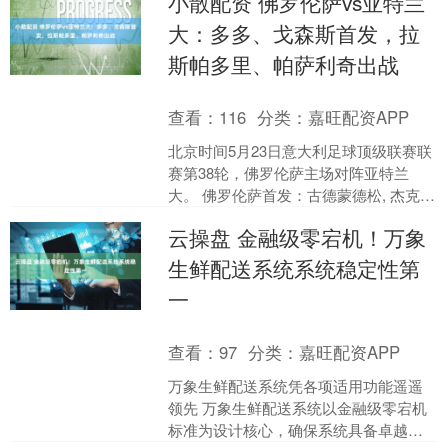
小散配资 佛罗伦萨vs亚特兰
政治问题的联合....
大：多多、戈森斯首发，拉
斯帕多里、帕萨利奇出战
查看：
116
分类：
嘉旺配资APP
北京时间5月23日意大利足球顶级联赛联
赛第38轮，佛罗伦萨主场对阵亚特兰
大。 佛罗伦萨首发：古德蒙德松, 杰克-
哈里森, 皮科利, 曼德拉戈拉, 布雷夏尼尼,
云操盘 金融级零宕机！万象
....
生鲜配送系统系统稳定性第
一
查看：
97
分类：
嘉旺配资APP
万象生鲜配送系统凭各项适用功能遥遥
领先 万象生鲜配送系统以金融级零宕机
标准为设计核心，确保系统具备卓越的