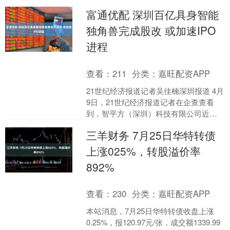
机器人在赛道上为跑者递上水和毛巾。
富通优配 深圳百亿具身智能
“这是我们第一....
独角兽完成股改 或加速IPO
进程
查看：
211
分类：
嘉旺配资APP
21世纪经济报道记者吴佳楠深圳报道 4月
9日，21世纪经济报道记者在企查查看
到，智平方（深圳）科技有限公司近日
正式完成股份制改造(简称“股改”)，公司
三羊财务 7月25日华特转债
名称变更为....
上涨025%，转股溢价率
892%
查看：
230
分类：
嘉旺配资APP
本站消息，7月25日华特转债收盘上涨
0.25%，报120.97元/张，成交额1339.99