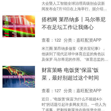
大会暨人工智能全球治理高级别会议新
闻发布会7月10日在上海举行。据介绍，
以“智能时代 同球共济”为主题的2025世
搭档网 莱昂纳多丨马尔蒂尼
界人....
不在足坛工作让我痛心
查看：
122
分类：
嘉旺配资APP
米兰圈 莱昂纳多做客《更衣室纪事》，
他谈到了现代足球中体育总监的角色以
及保罗·马尔蒂尼的作用。 “体育总监的角
色已经发生了变化，很多球队不再拥有
财富策略 电饭煲“保温”饭
一个有影响力的体....
菜，最好别超过这个时间
查看：
127
分类：
嘉旺配资APP
近日，“电饭煲‘保温’为什么不能超4小
时”的话题引起许多网友关注。一些人为
了省事，把剩饭剩菜放在电饭煲中持续