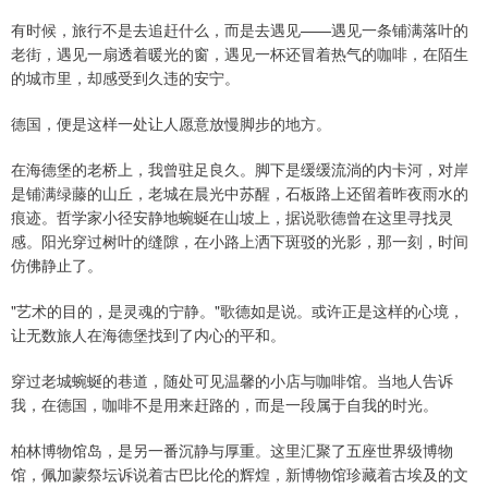
有时候，旅行不是去追赶什么，而是去遇见——遇见一条铺满落叶的
老街，遇见一扇透着暖光的窗，遇见一杯还冒着热气的咖啡，在陌生
的城市里，却感受到久违的安宁。
德国，便是这样一处让人愿意放慢脚步的地方。
在海德堡的老桥上，我曾驻足良久。脚下是缓缓流淌的内卡河，对岸
是铺满绿藤的山丘，老城在晨光中苏醒，石板路上还留着昨夜雨水的
痕迹。哲学家小径安静地蜿蜒在山坡上，据说歌德曾在这里寻找灵
感。阳光穿过树叶的缝隙，在小路上洒下斑驳的光影，那一刻，时间
仿佛静止了。
"艺术的目的，是灵魂的宁静。"歌德如是说。或许正是这样的心境，
让无数旅人在海德堡找到了内心的平和。
穿过老城蜿蜒的巷道，随处可见温馨的小店与咖啡馆。当地人告诉
我，在德国，咖啡不是用来赶路的，而是一段属于自我的时光。
柏林博物馆岛，是另一番沉静与厚重。这里汇聚了五座世界级博物
馆，佩加蒙祭坛诉说着古巴比伦的辉煌，新博物馆珍藏着古埃及的文