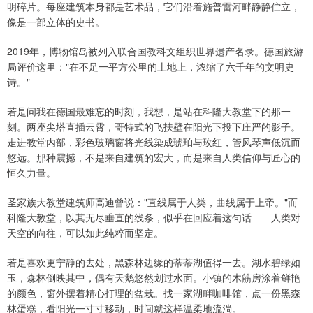
明碎片。每座建筑本身都是艺术品，它们沿着施普雷河畔静静伫立，
像是一部立体的史书。
2019年，博物馆岛被列入联合国教科文组织世界遗产名录。德国旅游
局评价这里："在不足一平方公里的土地上，浓缩了六千年的文明史
诗。"
若是问我在德国最难忘的时刻，我想，是站在科隆大教堂下的那一
刻。两座尖塔直插云霄，哥特式的飞扶壁在阳光下投下庄严的影子。
走进教堂内部，彩色玻璃窗将光线染成琥珀与玫红，管风琴声低沉而
悠远。那种震撼，不是来自建筑的宏大，而是来自人类信仰与匠心的
恒久力量。
圣家族大教堂建筑师高迪曾说："直线属于人类，曲线属于上帝。"而
科隆大教堂，以其无尽垂直的线条，似乎在回应着这句话——人类对
天空的向往，可以如此纯粹而坚定。
若是喜欢更宁静的去处，黑森林边缘的蒂蒂湖值得一去。湖水碧绿如
玉，森林倒映其中，偶有天鹅悠然划过水面。小镇的木筋房涂着鲜艳
的颜色，窗外摆着精心打理的盆栽。找一家湖畔咖啡馆，点一份黑森
林蛋糕，看阳光一寸寸移动，时间就这样温柔地流淌。