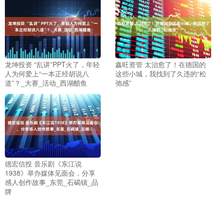
龙坤投资 “乱讲”PPT火了，年轻
鑫旺资管 太治愈了！在德国的
人为何爱上“一本正经胡说八
这些小城，我找到了久违的“松
道”？_大赛_活动_西湖醋鱼
弛感”
德宏信投 音乐剧《东江说
1938》举办媒体见面会，分享
感人创作故事_东莞_石碣镇_品
牌