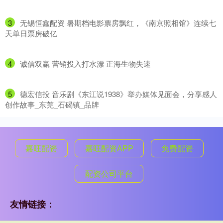
3
​无锡恒鑫配资 暑期档电影票房飘红，《南京照相馆》连续七
天单日票房破亿
4
​诚信双赢 营销投入打水漂 正海生物失速
5
​德宏信投 音乐剧《东江说1938》举办媒体见面会，分享感人
创作故事_东莞_石碣镇_品牌
嘉旺配资
嘉旺配资APP
免费配资
配资公司平台
友情链接：