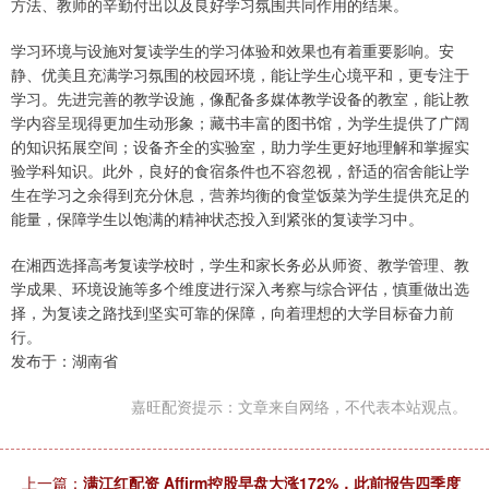
方法、教师的辛勤付出以及良好学习氛围共同作用的结果。
学习环境与设施对复读学生的学习体验和效果也有着重要影响。安
静、优美且充满学习氛围的校园环境，能让学生心境平和，更专注于
学习。先进完善的教学设施，像配备多媒体教学设备的教室，能让教
学内容呈现得更加生动形象；藏书丰富的图书馆，为学生提供了广阔
的知识拓展空间；设备齐全的实验室，助力学生更好地理解和掌握实
验学科知识。此外，良好的食宿条件也不容忽视，舒适的宿舍能让学
生在学习之余得到充分休息，营养均衡的食堂饭菜为学生提供充足的
能量，保障学生以饱满的精神状态投入到紧张的复读学习中。
在湘西选择高考复读学校时，学生和家长务必从师资、教学管理、教
学成果、环境设施等多个维度进行深入考察与综合评估，慎重做出选
择，为复读之路找到坚实可靠的保障，向着理想的大学目标奋力前
行。
发布于：湖南省
嘉旺配资提示：文章来自网络，不代表本站观点。
上一篇：
满江红配资 Affirm控股早盘大涨172%，此前报告四季度