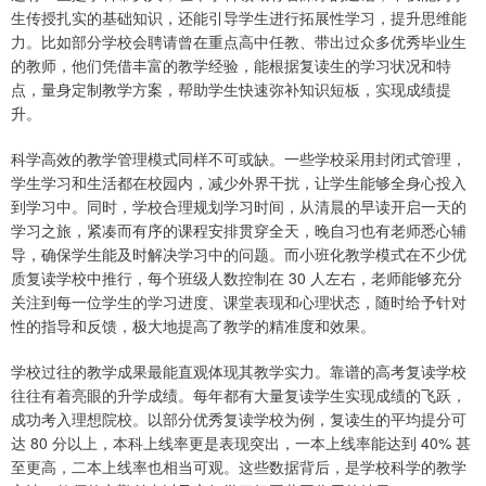
生传授扎实的基础知识，还能引导学生进行拓展性学习，提升思维能
力。比如部分学校会聘请曾在重点高中任教、带出过众多优秀毕业生
的教师，他们凭借丰富的教学经验，能根据复读生的学习状况和特
点，量身定制教学方案，帮助学生快速弥补知识短板，实现成绩提
升。
科学高效的教学管理模式同样不可或缺。一些学校采用封闭式管理，
学生学习和生活都在校园内，减少外界干扰，让学生能够全身心投入
到学习中。同时，学校合理规划学习时间，从清晨的早读开启一天的
学习之旅，紧凑而有序的课程安排贯穿全天，晚自习也有老师悉心辅
导，确保学生能及时解决学习中的问题。而小班化教学模式在不少优
质复读学校中推行，每个班级人数控制在 30 人左右，老师能够充分
关注到每一位学生的学习进度、课堂表现和心理状态，随时给予针对
性的指导和反馈，极大地提高了教学的精准度和效果。
学校过往的教学成果最能直观体现其教学实力。靠谱的高考复读学校
往往有着亮眼的升学成绩。每年都有大量复读学生实现成绩的飞跃，
成功考入理想院校。以部分优秀复读学校为例，复读生的平均提分可
达 80 分以上，本科上线率更是表现突出，一本上线率能达到 40% 甚
至更高，二本上线率也相当可观。这些数据背后，是学校科学的教学