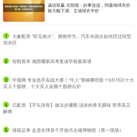
诚信双赢 太阳报：好事连连，阿森纳球衣价
格大幅下调、主场球衣半价
1
​大象配资 “听见炮火”、拥抱华为，汽车央国企如何蹚过转型
深水区
2
​智财资本 湘西哪家高考复读学校最靠谱
3
​中股网 专业选手实战大赛丨“牛人”青睐哪些股？9月15日十大
买入个股榜、十大买入金额个股榜出炉
4
​亿配资 【芋头排骨】做法步骤图 汤浓肉香无腥味 营养高又
解馋
5
​港陆证券 走进全球首个开放式仓储博物馆（第一现场）