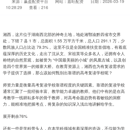
来源：赢盈配资平台
网站：嘉旺配资
日期：2026-03-19
10:28:29
查看：216
湘西，这片位于湖南西北部的神奇土地，地处湘鄂渝黔四省市交界
处，下辖 7 县 1 市，总面积 1.55 万平方千米，总人口 291.1 万，少
数民族人口占比达 79.3% 。这里不仅是全国精准扶贫首倡地，有着底
蕴深厚的历史文化，走出了沈从文、宋祖英等众多名人，还拥有令人
称绝的自然景观，如被誉为 “中国最美丽的小城” 的凤凰古城，以及创
造四个世界第一的矮寨大桥。在教育资源上，湘西也为有复读需求的
学子提供了选择，那么该如何甄别出靠谱的高考复读学校呢？
师资力量是衡量高考复读学校靠谱程度的关键因素。靠谱的复读学校
通常汇聚了一批经验丰富、教学能力卓越的教师。他们中有的是在高
考教学一线耕耘多年的骨干教师，对高考命题趋势有着敏锐的洞察
力，能精准地把握考点，将复杂的知识深入浅出地讲解给学生。
展开剩余76%
还有一些是学科带头人，在本学科领域有着深厚的造诣，不仅能为学