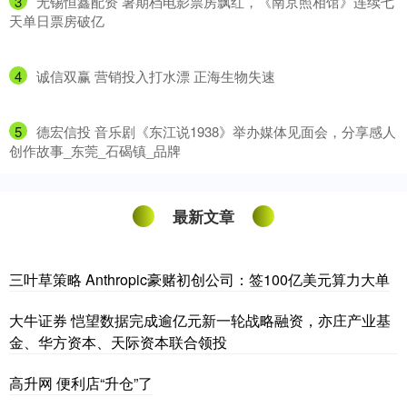
3
​无锡恒鑫配资 暑期档电影票房飘红，《南京照相馆》连续七
天单日票房破亿
4
​诚信双赢 营销投入打水漂 正海生物失速
5
​德宏信投 音乐剧《东江说1938》举办媒体见面会，分享感人
创作故事_东莞_石碣镇_品牌
最新文章
三叶草策略 Anthropic豪赌初创公司：签100亿美元算力大单
大牛证券 恺望数据完成逾亿元新一轮战略融资，亦庄产业基
金、华方资本、天际资本联合领投
高升网 便利店“升仓”了