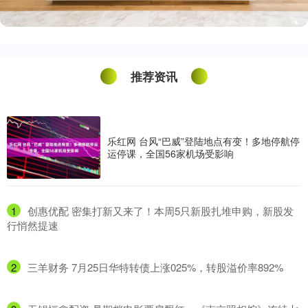
推荐资讯
乐红网 台风“巴威”登陆地点有变！多地停航停
运停课，全国56家机场受影响
1
​创惠优配 密集打新又来了！本周5只新股扎堆申购，新股发
行悄然提速
2
​三羊财务 7月25日华特转债上涨025%，转股溢价率892%