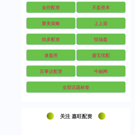
金控配资
天盈资本
聚美策略
上上策
炫多配资
恒瑞盈
速盈所
盛宝优配
百事达配资
牛融网
全部话题标签
关注 嘉旺配资