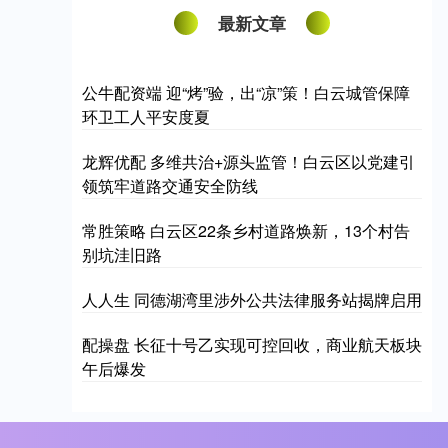
最新文章
公牛配资端 迎“烤”验，出“凉”策！白云城管保障
环卫工人平安度夏
龙辉优配 多维共治+源头监管！白云区以党建引
领筑牢道路交通安全防线
常胜策略 白云区22条乡村道路焕新，13个村告
别坑洼旧路
人人生 同德湖湾里涉外公共法律服务站揭牌启用
配操盘 长征十号乙实现可控回收，商业航天板块
午后爆发