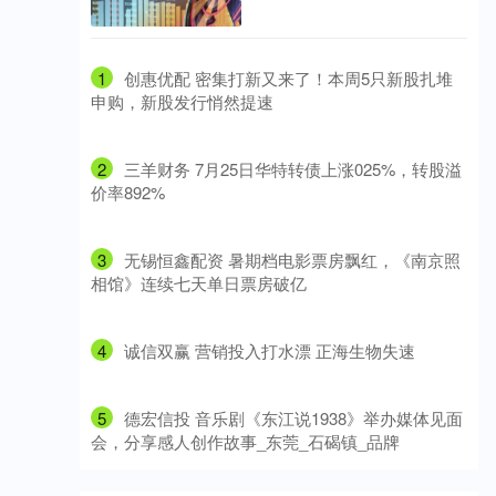
1
​创惠优配 密集打新又来了！本周5只新股扎堆
申购，新股发行悄然提速
2
​三羊财务 7月25日华特转债上涨025%，转股溢
价率892%
3
​无锡恒鑫配资 暑期档电影票房飘红，《南京照
相馆》连续七天单日票房破亿
4
​诚信双赢 营销投入打水漂 正海生物失速
5
​德宏信投 音乐剧《东江说1938》举办媒体见面
会，分享感人创作故事_东莞_石碣镇_品牌