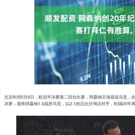
北京时间5月6日，欧冠半决赛第二回合比赛，阿森纳主场迎战马竞，由
决赛，最终阿森纳1-0战胜马竞，以2-1的总比分淘汰对手，时隔20年