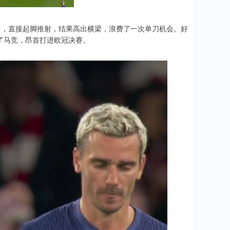
中，直接起脚推射，结果高出横梁，浪费了一次单刀机会。好
了马竞，昂首打进欧冠决赛。