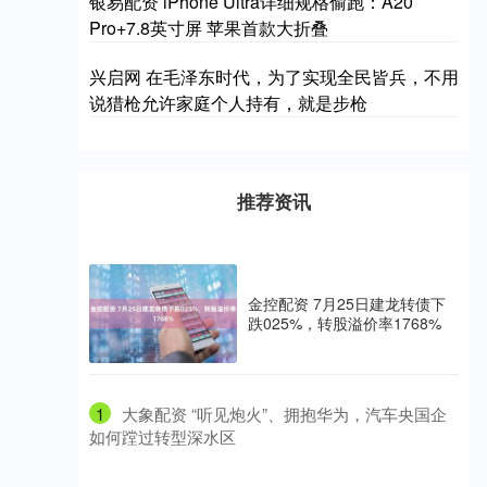
银易配资 iPhone Ultra详细规格偷跑：A20
Pro+7.8英寸屏 苹果首款大折叠
兴启网 在毛泽东时代，为了实现全民皆兵，不用
说猎枪允许家庭个人持有，就是步枪
推荐资讯
金控配资 7月25日建龙转债下
跌025%，转股溢价率1768%
1
​大象配资 “听见炮火”、拥抱华为，汽车央国企
如何蹚过转型深水区