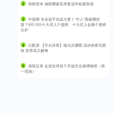
2
​智财资本 湘西哪家高考复读学校最靠谱
3
​中股网 专业选手实战大赛丨“牛人”青睐哪些
股？9月15日十大买入个股榜、十大买入金额个股榜
出炉
4
​亿配资 【芋头排骨】做法步骤图 汤浓肉香无腥
味 营养高又解馋
5
​港陆证券 走进全球首个开放式仓储博物馆（第
一现场）