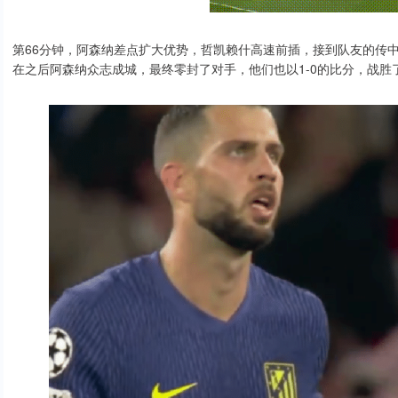
第66分钟，阿森纳差点扩大优势，哲凯赖什高速前插，接到队友的传
在之后阿森纳众志成城，最终零封了对手，他们也以1-0的比分，战胜