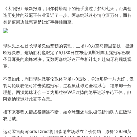
《太阳报》最新报道，阿尔特塔麾下的枪手度过了梦幻七天，距离创
造历史性的双冠王伟业又近了一步。阿森纳球迷心情欣喜万分，而各
类超值周边优惠更是让好事接踵而至。
球队先是在酋长球场凭借坚韧的表现，主场1-0力克马德里竞技，挺进
欧冠决赛。这场胜利也敲定了5月30日在布达佩斯对阵卫冕冠军巴黎
圣日耳曼的巅峰对决，无数阿森纳球迷正争相计划奔赴匈牙利现场观
赛。
不仅如此，周日球队做客伦敦体育场1-0击败，争冠形势一片大好，仅
剩两轮联赛便可冲击英超冠军，过程虽让球迷全程揪心，结果却十分
理想。西汉姆球迷会一直为那粒被VAR吹掉的绝平进球争论不休，但
阿森纳球迷对此毫不在意。
接下来赛程关键战役接连不断，如今球迷还能以极低折扣购入正版球
衣助威。
运动零售商Sports Direct将阿森纳主场球衣半价促销，原价129.99英