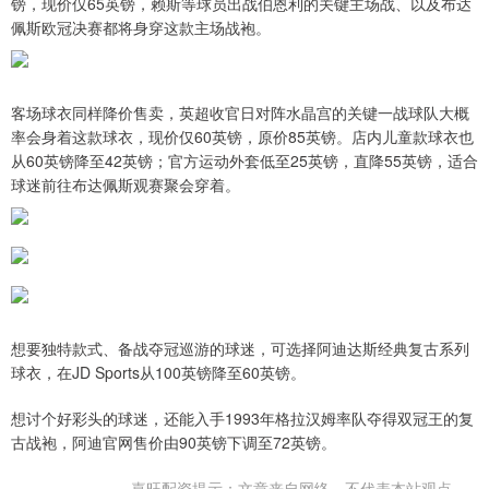
镑，现价仅65英镑，赖斯等球员出战伯恩利的关键主场战、以及布达
佩斯欧冠决赛都将身穿这款主场战袍。
客场球衣同样降价售卖，英超收官日对阵水晶宫的关键一战球队大概
率会身着这款球衣，现价仅60英镑，原价85英镑。店内儿童款球衣也
从60英镑降至42英镑；官方运动外套低至25英镑，直降55英镑，适合
球迷前往布达佩斯观赛聚会穿着。
想要独特款式、备战夺冠巡游的球迷，可选择阿迪达斯经典复古系列
球衣，在JD Sports从100英镑降至60英镑。
想讨个好彩头的球迷，还能入手1993年格拉汉姆率队夺得双冠王的复
古战袍，阿迪官网售价由90英镑下调至72英镑。
嘉旺配资提示：文章来自网络，不代表本站观点。