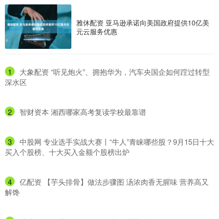
雅休配资 亚马逊承诺向美国政府提供10亿美
元云服务优惠
1
​大象配资 “听见炮火”、拥抱华为，汽车央国企如何蹚过转型
深水区
2
​智财资本 湘西哪家高考复读学校最靠谱
3
​中股网 专业选手实战大赛丨“牛人”青睐哪些股？9月15日十大
买入个股榜、十大买入金额个股榜出炉
4
​亿配资 【芋头排骨】做法步骤图 汤浓肉香无腥味 营养高又
解馋