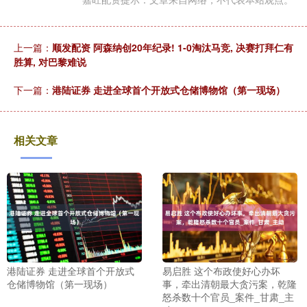
上一篇：
顺发配资 阿森纳创20年纪录! 1-0淘汰马竞, 决赛打拜仁有
胜算, 对巴黎难说
下一篇：
港陆证券 走进全球首个开放式仓储博物馆（第一现场）
相关文章
港陆证券 走进全球首个开放式
易启胜 这个布政使好心办坏
仓储博物馆（第一现场）
事，牵出清朝最大贪污案，乾隆
怒杀数十个官员_案件_甘肃_主